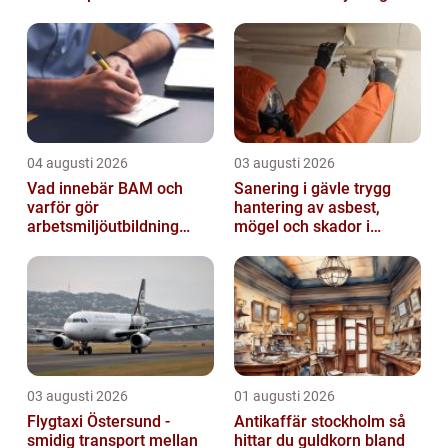
reglerad värld
04 augusti 2026
03 augusti 2026
Vad innebär BAM och
Sanering i gävle trygg
varför gör
hantering av asbest,
arbetsmiljöutbildning
mögel och skador i
sådan skillnad?
byggnader
03 augusti 2026
01 augusti 2026
Flygtaxi Östersund -
Antikaffär stockholm så
smidig transport mellan
hittar du guldkorn bland