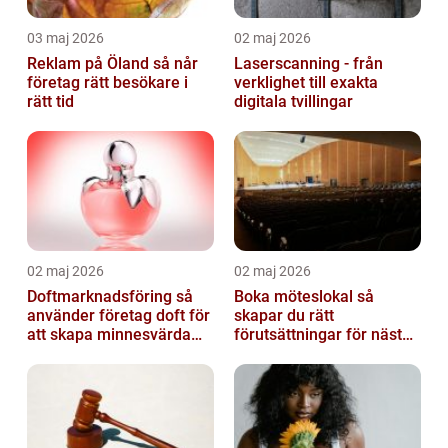
03 maj 2026
02 maj 2026
Reklam på Öland så når
Laserscanning - från
företag rätt besökare i
verklighet till exakta
rätt tid
digitala tvillingar
02 maj 2026
02 maj 2026
Doftmarknadsföring så
Boka möteslokal så
använder företag doft för
skapar du rätt
att skapa minnesvärda
förutsättningar för nästa
upplevelser
möte