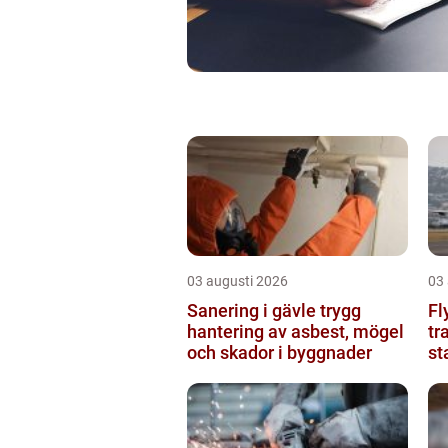
03 augusti 2026
03
Sanering i gävle trygg
Fl
hantering av asbest, mögel
tr
och skador i byggnader
st