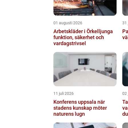
01 augusti 2026
31 
Arbetskläder i Örkelljunga
Pa
funktion, säkerhet och
vä
vardagstrivsel
11 juli 2026
02 
Konferens uppsala när
Ta
stadens kunskap möter
va
naturens lugn
du