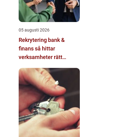
05 augusti 2026
Rekrytering bank &
finans så hittar
verksamheter rätt
kompetens i en reglerad
värld