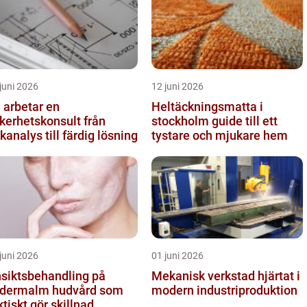
juni 2026
12 juni 2026
 arbetar en
Heltäckningsmatta i
kerhetskonsult från
stockholm guide till ett
skanalys till färdig lösning
tystare och mjukare hem
juni 2026
01 juni 2026
siktsbehandling på
Mekanisk verkstad hjärtat i
rmalm hudvård som
modern industriproduktion
ktiskt gör skillnad