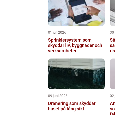
01 juli 2026
30 
Sprinklersystem som
Så
skyddar liv, byggnader och
sä
verksamheter
ri
09 juni 2026
02 
Dränering som skyddar
An
huset på lång sikt
söde
fa