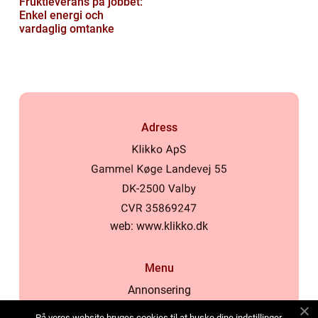
Fruktleverans på jobbet:
Enkel energi och
vardaglig omtanke
Adress
web:
www.klikko.dk
Menu
Annonsering
Om oss
På vores website bruges cookies til at huske dine indstillinger,