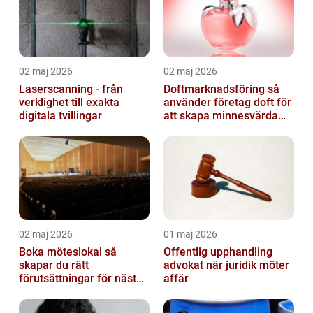
02 maj 2026
02 maj 2026
Laserscanning - från
Doftmarknadsföring så
verklighet till exakta
använder företag doft för
digitala tvillingar
att skapa minnesvärda
upplevelser
02 maj 2026
01 maj 2026
Boka möteslokal så
Offentlig upphandling
skapar du rätt
advokat när juridik möter
förutsättningar för nästa
affär
möte