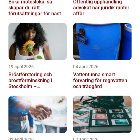
Boka möteslokal så
Offentlig upphandling
skapar du rätt
advokat när juridik möter
förutsättningar för nästa
affär
möte
19 april 2026
04 april 2026
Bröstförstoring och
Vattentunna smart
bröstförminskning i
förvaring för regnvatten
Stockholm –
och trädgård
individanpassade ingrepp
02 april 2026
02 april 2026