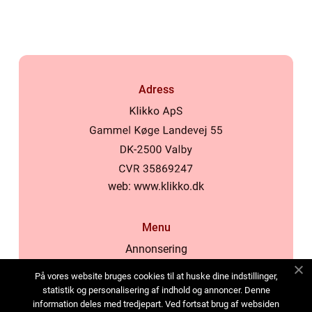
Adress
web:
www.klikko.dk
Menu
Annonsering
Om oss
På vores website bruges cookies til at huske dine indstillinger,
Cookies
statistik og personalisering af indhold og annoncer. Denne
information deles med tredjepart. Ved fortsat brug af websiden
Kontakta oss