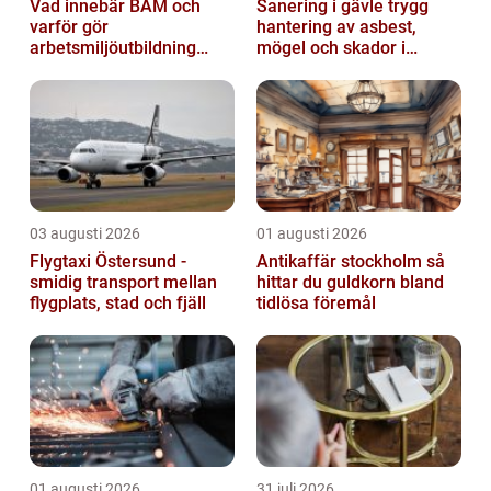
Vad innebär BAM och
Sanering i gävle trygg
varför gör
hantering av asbest,
arbetsmiljöutbildning
mögel och skador i
sådan skillnad?
byggnader
03 augusti 2026
01 augusti 2026
Flygtaxi Östersund -
Antikaffär stockholm så
smidig transport mellan
hittar du guldkorn bland
flygplats, stad och fjäll
tidlösa föremål
01 augusti 2026
31 juli 2026