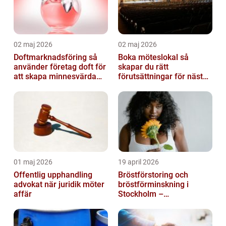
02 maj 2026
02 maj 2026
Doftmarknadsföring så
Boka möteslokal så
använder företag doft för
skapar du rätt
att skapa minnesvärda
förutsättningar för nästa
upplevelser
möte
01 maj 2026
19 april 2026
Offentlig upphandling
Bröstförstoring och
advokat när juridik möter
bröstförminskning i
affär
Stockholm –
individanpassade ingrepp