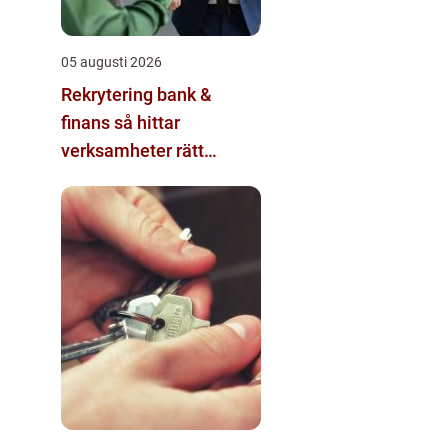
05 augusti 2026
Rekrytering bank &
finans så hittar
verksamheter rätt
kompetens i en reglerad
värld