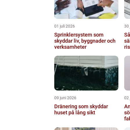
01 juli 2026
30 
Sprinklersystem som
Så
skyddar liv, byggnader och
sä
verksamheter
ri
09 juni 2026
02 
Dränering som skyddar
An
huset på lång sikt
söde
fa