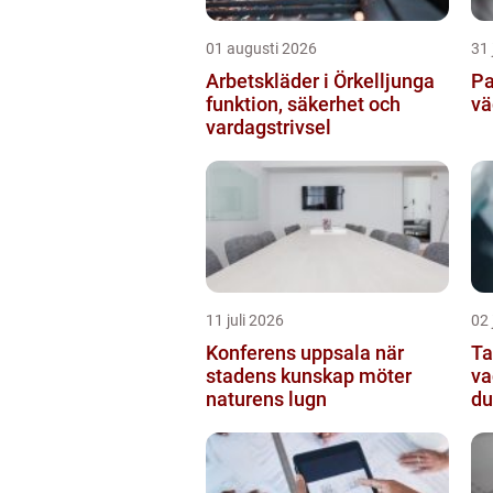
01 augusti 2026
31 
Arbetskläder i Örkelljunga
Pa
funktion, säkerhet och
vä
vardagstrivsel
11 juli 2026
02 
Konferens uppsala när
Ta
stadens kunskap möter
va
naturens lugn
du