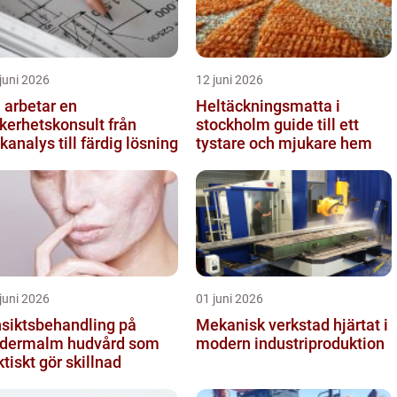
juni 2026
12 juni 2026
 arbetar en
Heltäckningsmatta i
kerhetskonsult från
stockholm guide till ett
skanalys till färdig lösning
tystare och mjukare hem
juni 2026
01 juni 2026
siktsbehandling på
Mekanisk verkstad hjärtat i
rmalm hudvård som
modern industriproduktion
ktiskt gör skillnad