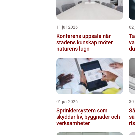
11 juli 2026
02 
Konferens uppsala när
Ta
stadens kunskap möter
va
naturens lugn
du
01 juli 2026
30 
Sprinklersystem som
Så
skyddar liv, byggnader och
sä
verksamheter
ri