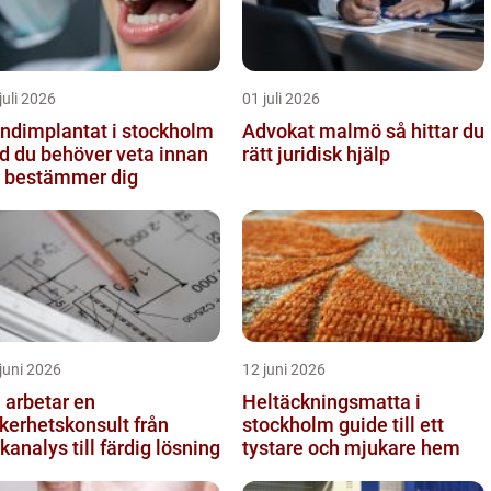
juli 2026
01 juli 2026
ndimplantat i stockholm
Advokat malmö så hittar du
d du behöver veta innan
rätt juridisk hjälp
 bestämmer dig
juni 2026
12 juni 2026
 arbetar en
Heltäckningsmatta i
kerhetskonsult från
stockholm guide till ett
skanalys till färdig lösning
tystare och mjukare hem