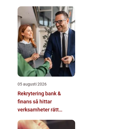
05 augusti 2026
Rekrytering bank &
finans så hittar
verksamheter rätt
kompetens i en reglerad
värld