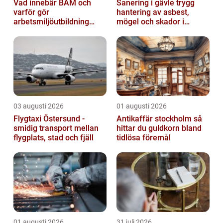
Vad innebär BAM och
Sanering i gävle trygg
varför gör
hantering av asbest,
arbetsmiljöutbildning
mögel och skador i
sådan skillnad?
byggnader
03 augusti 2026
01 augusti 2026
Flygtaxi Östersund -
Antikaffär stockholm så
smidig transport mellan
hittar du guldkorn bland
flygplats, stad och fjäll
tidlösa föremål
01 augusti 2026
31 juli 2026