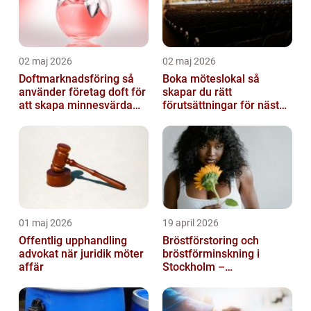
02 maj 2026
02 maj 2026
Doftmarknadsföring så
Boka möteslokal så
använder företag doft för
skapar du rätt
att skapa minnesvärda
förutsättningar för nästa
upplevelser
möte
01 maj 2026
19 april 2026
Offentlig upphandling
Bröstförstoring och
advokat när juridik möter
bröstförminskning i
affär
Stockholm –
individanpassade ingrepp