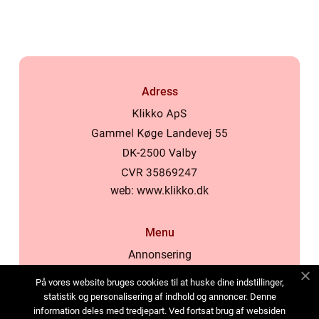
Adress
web:
www.klikko.dk
Menu
Annonsering
Om oss
På vores website bruges cookies til at huske dine indstillinger,
Cookies
statistik og personalisering af indhold og annoncer. Denne
information deles med tredjepart. Ved fortsat brug af websiden
Kontakta oss