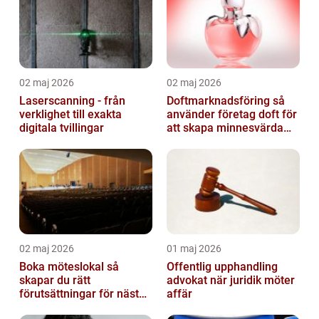
02 maj 2026
02 maj 2026
Laserscanning - från
Doftmarknadsföring så
verklighet till exakta
använder företag doft för
digitala tvillingar
att skapa minnesvärda
upplevelser
02 maj 2026
01 maj 2026
Boka möteslokal så
Offentlig upphandling
skapar du rätt
advokat när juridik möter
förutsättningar för nästa
affär
möte