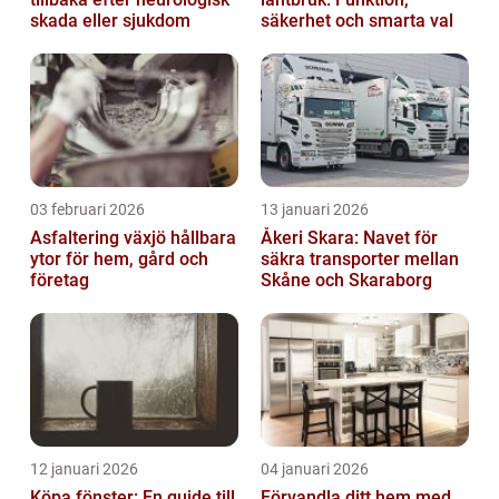
skada eller sjukdom
säkerhet och smarta val
03 februari 2026
13 januari 2026
Asfaltering växjö hållbara
Åkeri Skara: Navet för
ytor för hem, gård och
säkra transporter mellan
företag
Skåne och Skaraborg
12 januari 2026
04 januari 2026
Köpa fönster: En guide till
Förvandla ditt hem med