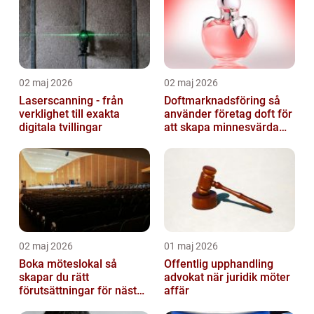
02 maj 2026
02 maj 2026
Laserscanning - från
Doftmarknadsföring så
verklighet till exakta
använder företag doft för
digitala tvillingar
att skapa minnesvärda
upplevelser
02 maj 2026
01 maj 2026
Boka möteslokal så
Offentlig upphandling
skapar du rätt
advokat när juridik möter
förutsättningar för nästa
affär
möte