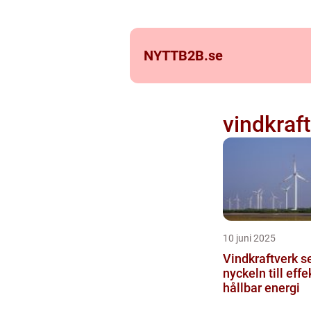
NYTTB2B.
se
vindkraf
10 juni 2025
Vindkraftverk se
nyckeln till effe
hållbar energi