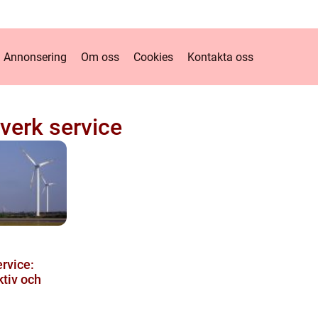
Annonsering
Om oss
Cookies
Kontakta oss
tverk service
rvice:
ktiv och