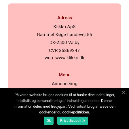
Adress
web:
www.klikko.dk
Menu
Annonsering
Om oss
På vores website bruges cookies til at huske dine indstillinger,
Cookies
statistik og personalisering af indhold og annoncer. Denne
information deles med tredjepart. Ved fortsat brug af websiden
Kontakta oss
godkender du cookiepolitikken.
Sitemap
Ok
Privatlivspolitik