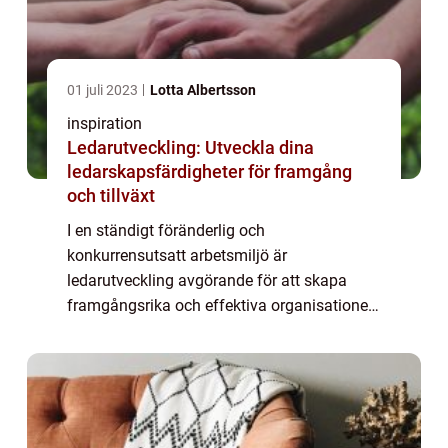
01 juli 2023
Lotta Albertsson
inspiration
Ledarutveckling: Utveckla dina
ledarskapsfärdigheter för framgång
och tillväxt
I en ständigt föränderlig och
konkurrensutsatt arbetsmiljö är
ledarutveckling avgörande för att skapa
framgångsrika och effektiva organisationer.
Ledare spelar en nyckelroll i att inspirera och
motivera sina t...