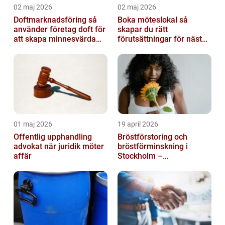
02 maj 2026
02 maj 2026
Doftmarknadsföring så
Boka möteslokal så
använder företag doft för
skapar du rätt
att skapa minnesvärda
förutsättningar för nästa
upplevelser
möte
01 maj 2026
19 april 2026
Offentlig upphandling
Bröstförstoring och
advokat när juridik möter
bröstförminskning i
affär
Stockholm –
individanpassade ingrepp