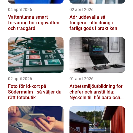
04 april 2026
02 april 2026
Vattentunna smart
Adr uddevalla så
förvaring för regnvatten
fungerar utbildning i
och trädgård
farligt gods i praktiken
02 april 2026
01 april 2026
Foto för id-kort på
Arbetsmiljöutbildning för
Södermalm - så väljer du
chefer och anställda:
rätt fotobutik
Nyckeln till hållbara och
friska arbetsplatser