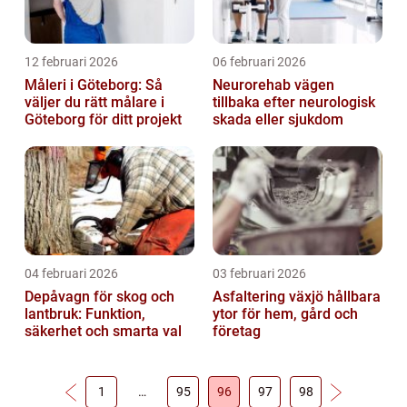
12 februari 2026
06 februari 2026
Måleri i Göteborg: Så
Neurorehab vägen
väljer du rätt målare i
tillbaka efter neurologisk
Göteborg för ditt projekt
skada eller sjukdom
04 februari 2026
03 februari 2026
Depåvagn för skog och
Asfaltering växjö hållbara
lantbruk: Funktion,
ytor för hem, gård och
säkerhet och smarta val
företag
1
…
95
96
97
98