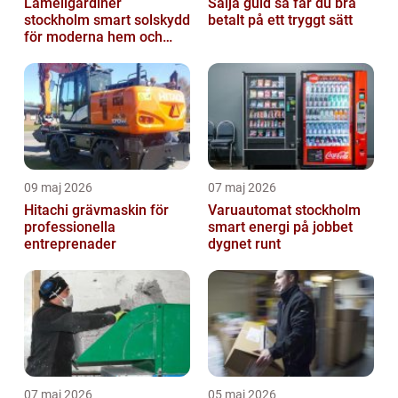
Lamellgardiner
Sälja guld så får du bra
stockholm smart solskydd
betalt på ett tryggt sätt
för moderna hem och
kontor
09 maj 2026
07 maj 2026
Hitachi grävmaskin för
Varuautomat stockholm
professionella
smart energi på jobbet
entreprenader
dygnet runt
07 maj 2026
05 maj 2026