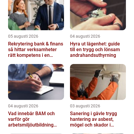
05 augusti 2026
04 augusti 2026
Rekrytering bank & finans
Hyra ut lägenhet: guide
så hittar verksamheter
till en trygg och lönsam
rätt kompetens i en
andrahandsuthyrning
reglerad värld
04 augusti 2026
03 augusti 2026
Vad innebär BAM och
Sanering i gävle trygg
varför gör
hantering av asbest,
arbetsmiljöutbildning
mögel och skador i
sådan skillnad?
byggnader