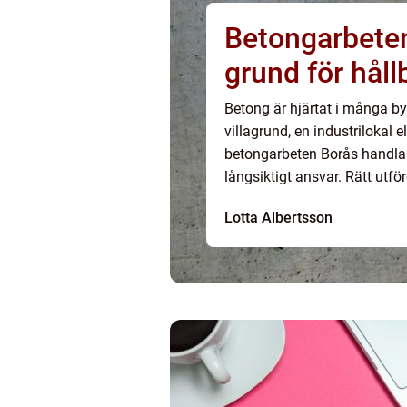
Betongarbeten borå
grund för hål
Betong är hjärtat i många b
villagrund, en industrilokal 
betongarbeten Borås handlar
långsiktigt ansvar. Rätt utf
raka väggar och konstruktion
Lotta Albertsson