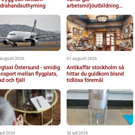
drahandsuthyrning
arbetsmiljöutbildning
sådan skillnad?
 augusti 2026
01 augusti 2026
ygtaxi Östersund - smidig
Antikaffär stockholm så
ansport mellan flygplats,
hittar du guldkorn bland
ad och fjäll
tidlösa föremål
juli 2026
30 juli 2026