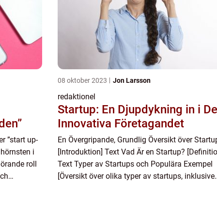
08 oktober 2023
Jon Larsson
redaktionel
Startup: En Djupdykning in i De
lden”
Innovativa Företagandet
r ”start up-
En Övergripande, Grundlig Översikt över Startu
 hörnsten i
[Introduktion] Text Vad Är en Startup? [Definiti
örande roll
Text Typer av Startups och Populära Exempel
och
[Översikt över olika typer av startups, inklusive
av
teknik, sociala medier, e-handel osv.] Text
Kvantitativa...