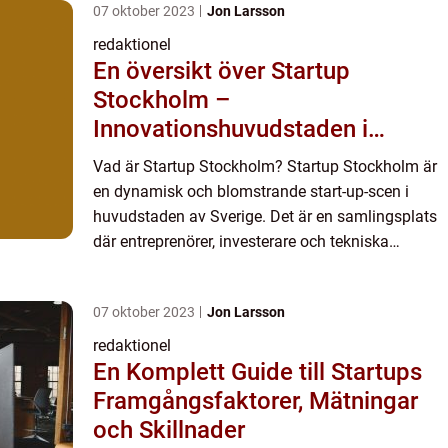
07 oktober 2023
Jon Larsson
redaktionel
En översikt över Startup
Stockholm –
Innovationshuvudstaden i
Norden
Vad är Startup Stockholm? Startup Stockholm är
en dynamisk och blomstrande start-up-scen i
huvudstaden av Sverige. Det är en samlingsplats
där entreprenörer, investerare och tekniska
talanger möts för att skapa och skala innovativa
företag. Genomföra...
07 oktober 2023
Jon Larsson
redaktionel
En Komplett Guide till Startups
Framgångsfaktorer, Mätningar
och Skillnader