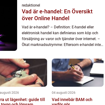
redaktionel
Vad är e-handel: En Översikt
över Online Handel
Vad är e-handel? – Definition: E-handel eller
elektronisk handel kan definieras som köp och
försäljning av varor och tjänster över internet. –
Ökat marknadsutrymme: Eftersom e-handel inte
begränsas av fysisk närvaro kan företag nå en
glob...
 augusti 2026
04 augusti 2026
ra ut lägenhet: guide till
Vad innebär BAM och
 trygg och lönsam
varför gör