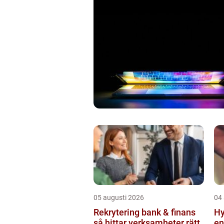
05 augusti 2026
04
Rekrytering bank & finans
Hy
så hittar verksamheter rätt
en