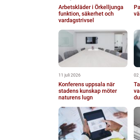
Arbetskläder i Örkelljunga
Pa
funktion, säkerhet och
vä
vardagstrivsel
11 juli 2026
02 
Konferens uppsala när
Ta
stadens kunskap möter
va
naturens lugn
du