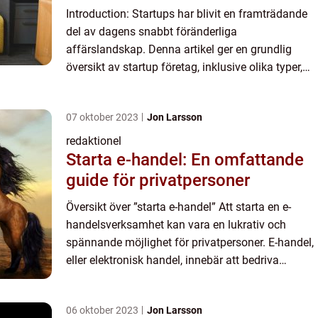
Introduction: Startups har blivit en framträdande
del av dagens snabbt föränderliga
affärslandskap. Denna artikel ger en grundlig
översikt av startup företag, inklusive olika typer,
populära exempel och kvantitativa mätningar. Vi
kommer också att dis...
07 oktober 2023
Jon Larsson
redaktionel
Starta e-handel: En omfattande
guide för privatpersoner
Översikt över ”starta e-handel” Att starta en e-
handelsverksamhet kan vara en lukrativ och
spännande möjlighet för privatpersoner. E-handel,
eller elektronisk handel, innebär att bedriva
försäljning och köp av varor och tjänster över
inte...
06 oktober 2023
Jon Larsson