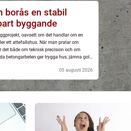
s en stabil
lbart byggande
yggprojekt, oavsett om det handlar om en
eller ett attefallshus. När man pratar om
 det både om teknisk precision och om
örda betongarbeten ger trygga hus, jämna golv,
er som håller i många decennier. Fel från b...
05 augusti 2026