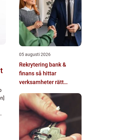
05 augusti 2026
Rekrytering bank &
t
finans så hittar
verksamheter rätt
p
kompetens i en reglerad
on]
värld