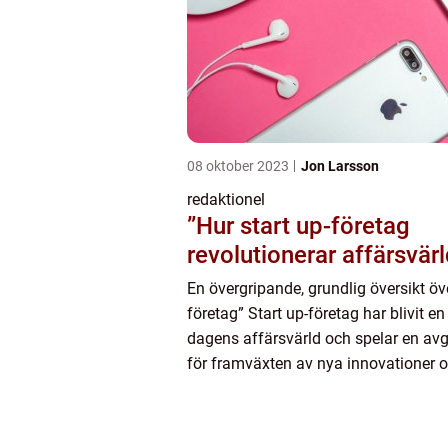
08 oktober 2023
Jon Larsson
redaktionel
”Hur start up-företag
revolutionerar affärsvär
En övergripande, grundlig översikt öve
företag” Start up-företag har blivit en
dagens affärsvärld och spelar en avg
för framväxten av nya innovationer 
affärsmodeller. Dessa företag drivs 
entreprenör...