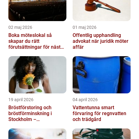
02 maj 2026
01 maj 2026
Boka möteslokal så
Offentlig upphandling
skapar du rätt
advokat när juridik möter
förutsättningar för nästa
affär
möte
19 april 2026
04 april 2026
Bröstförstoring och
Vattentunna smart
bröstförminskning i
förvaring för regnvatten
Stockholm –
och trädgård
individanpassade ingrepp