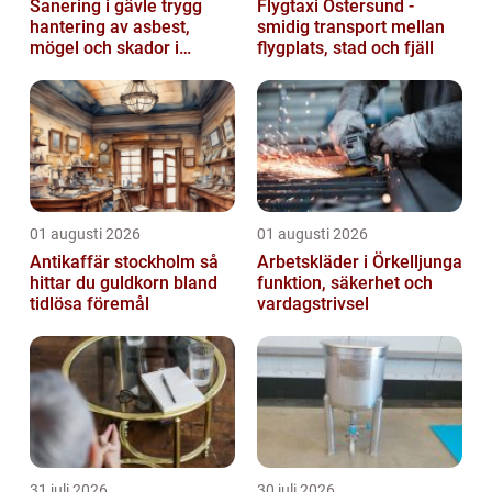
Sanering i gävle trygg
Flygtaxi Östersund -
hantering av asbest,
smidig transport mellan
mögel och skador i
flygplats, stad och fjäll
byggnader
01 augusti 2026
01 augusti 2026
Antikaffär stockholm så
Arbetskläder i Örkelljunga
hittar du guldkorn bland
funktion, säkerhet och
tidlösa föremål
vardagstrivsel
31 juli 2026
30 juli 2026