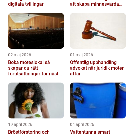
digitala tvillingar
att skapa minnesvärda
upplevelser
02 maj 2026
01 maj 2026
Boka möteslokal så
Offentlig upphandling
skapar du rätt
advokat när juridik möter
förutsättningar för nästa
affär
möte
19 april 2026
04 april 2026
Bröstförstoring och
Vattentunna smart