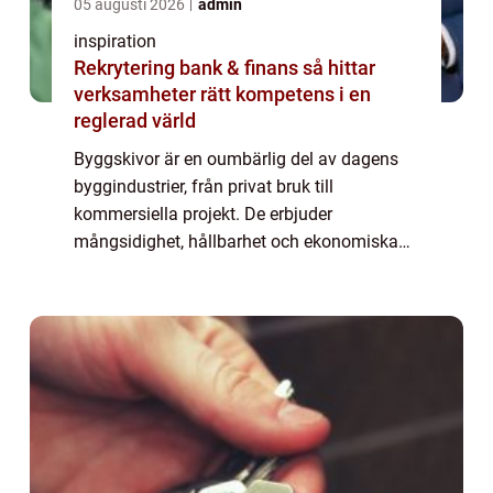
05 augusti 2026
admin
inspiration
Rekrytering bank & finans så hittar
verksamheter rätt kompetens i en
reglerad värld
Byggskivor är en oumbärlig del av dagens
byggindustrier, från privat bruk till
kommersiella projekt. De erbjuder
mångsidighet, hållbarhet och ekonomiska
fördelar som har gjort dem populära. Denna
artikel belyser ...