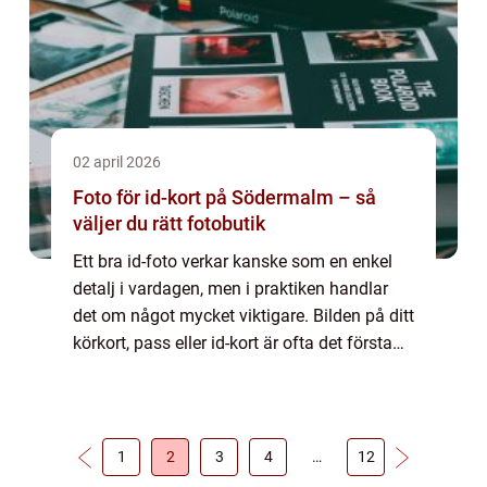
02 april 2026
Foto för id-kort på Södermalm – så
väljer du rätt fotobutik
Ett bra id-foto verkar kanske som en enkel
detalj i vardagen, men i praktiken handlar
det om något mycket viktigare. Bilden på ditt
körkort, pass eller id-kort är ofta det första
en myndighet, arbetsgivare eller vakt ser av...
1
2
3
4
…
12