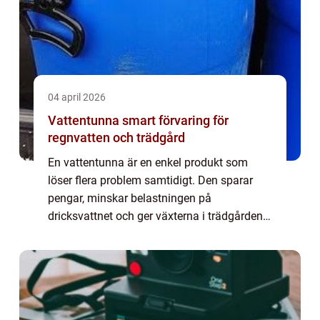
04 april 2026
Vattentunna smart förvaring för
regnvatten och trädgård
En vattentunna är en enkel produkt som
löser flera problem samtidigt. Den sparar
pengar, minskar belastningen på
dricksvattnet och ger växterna i trädgården
ett mjukare och mer naturligt vatten. Fler
och fler hushåll ser värdet i att ta tillvara
regn...