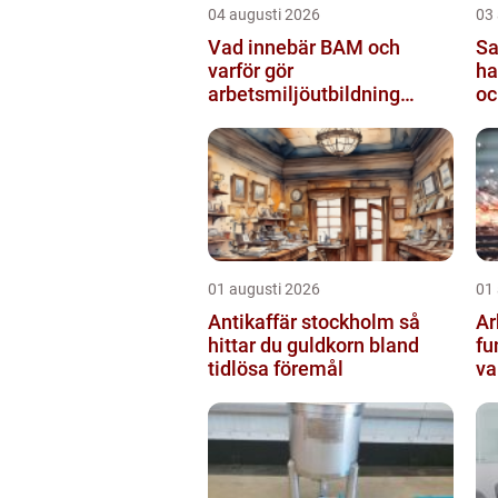
04 augusti 2026
03
Vad innebär BAM och
San
varför gör
ha
arbetsmiljöutbildning
oc
sådan skillnad?
01 augusti 2026
01
Antikaffär stockholm så
Ar
hittar du guldkorn bland
fu
tidlösa föremål
va