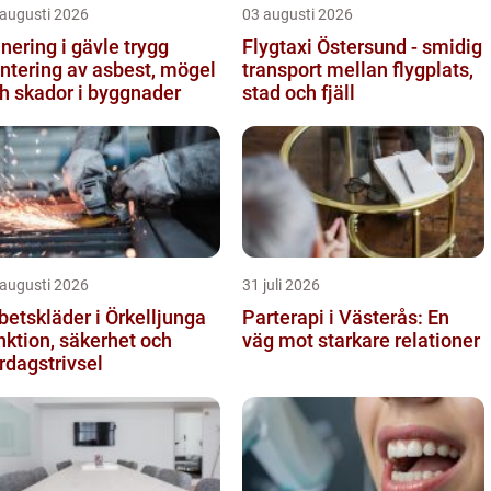
 augusti 2026
03 augusti 2026
ering i gävle trygg
Flygtaxi Östersund - smidig
ntering av asbest, mögel
transport mellan flygplats,
h skador i byggnader
stad och fjäll
 augusti 2026
31 juli 2026
betskläder i Örkelljunga
Parterapi i Västerås: En
nktion, säkerhet och
väg mot starkare relationer
rdagstrivsel