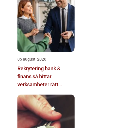
05 augusti 2026
Rekrytering bank &
finans så hittar
verksamheter rätt
kompetens i en reglerad
värld