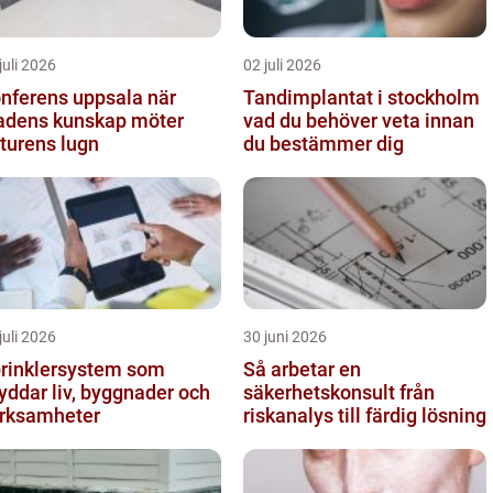
juli 2026
02 juli 2026
nferens uppsala när
Tandimplantat i stockholm
adens kunskap möter
vad du behöver veta innan
turens lugn
du bestämmer dig
juli 2026
30 juni 2026
rinklersystem som
Så arbetar en
yddar liv, byggnader och
säkerhetskonsult från
rksamheter
riskanalys till färdig lösning